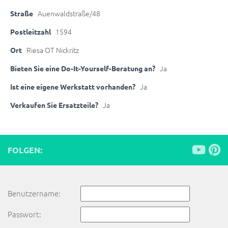
Auenwaldstraße/48
Straße
1594
Postleitzahl
Riesa OT Nickritz
Ort
Ja
Bieten Sie eine Do-It-Yourself-Beratung an?
Ja
Ist eine eigene Werkstatt vorhanden?
Ja
Verkaufen Sie Ersatzteile?
FOLGEN:
Benutzername:
Passwort: