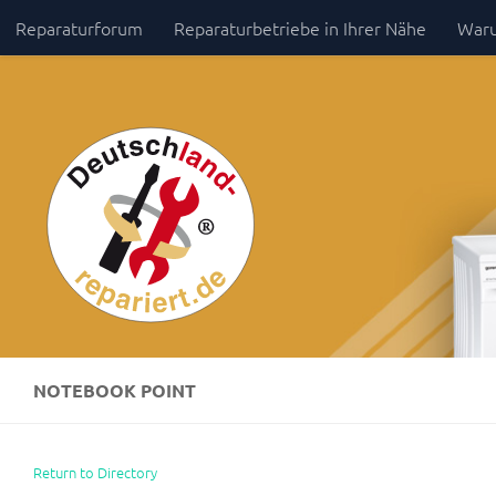
Reparaturforum
Reparaturbetriebe in Ihrer Nähe
Waru
Zum Inhalt springen
Impressum / Datenschutz
NOTEBOOK POINT
Return to Directory