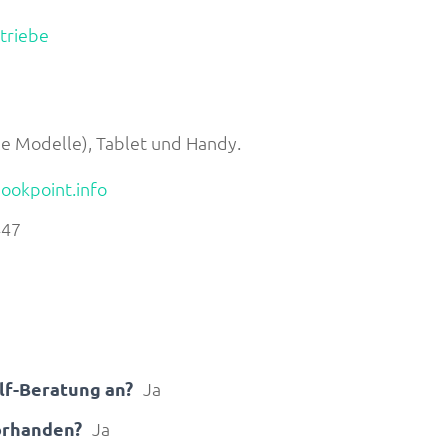
triebe
le Modelle), Tablet und Handy.
okpoint.info
447
elf-Beratung an?
Ja
vorhanden?
Ja