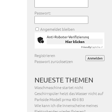
Passwort:
Angemeldet bleiben
Anti-Roboter-Verifizierung
Hier klicken
Friendly
Captcha ⇗
Registrieren
Anmelden
Passwort zurücksetzen
NEUESTE THEMEN
Waschmaschine startet nicht
Geschirrspüler heizt das Wasser nicht auf
Parkside Modell prma 40-li B3
Wie kann ich die Innenscheine meines
Elektroherdes wieder fixieren?