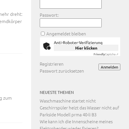
mehr dreht:
Passwort:
Fremdkörper
Angemeldet bleiben
Anti-Roboter-Verifizierung
Hier klicken
Friendly
Captcha ⇗
Registrieren
Anmelden
Passwort zurücksetzen
NEUESTE THEMEN
ug zum
Waschmaschine startet nicht
Geschirrspüler heizt das Wasser nicht auf
Parkside Modell prma 40-li B3
Wie kann ich die Innenscheine meines
Elektroherdes wieder fixieren?