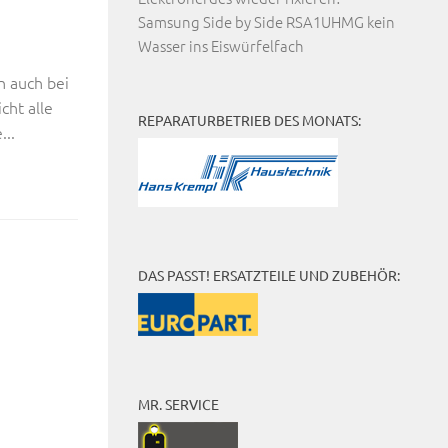
Samsung Side by Side RSA1UHMG kein
Wasser ins Eiswürfelfach
n auch bei
cht alle
REPARATURBETRIEB DES MONATS:
...
DAS PASST! ERSATZTEILE UND ZUBEHÖR:
MR. SERVICE