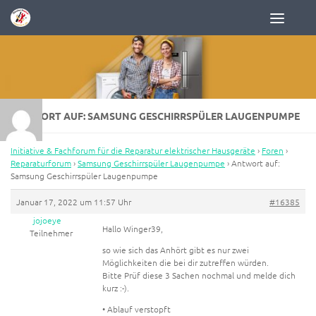
Zum Inhalt springen
ANTWORT AUF: SAMSUNG GESCHIRRSPÜLER LAUGENPUMPE
Initiative & Fachforum für die Reparatur elektrischer Hausgeräte
›
Foren
›
Reparaturforum
›
Samsung Geschirrspüler Laugenpumpe
›
Antwort auf:
Samsung Geschirrspüler Laugenpumpe
Januar 17, 2022 um 11:57 Uhr
#16385
jojoeye
Hallo Winger39,
Teilnehmer
so wie sich das Anhört gibt es nur zwei
Möglichkeiten die bei dir zutreffen würden.
Bitte Prüf diese 3 Sachen nochmal und melde dich
kurz :-).
• Ablauf verstopft