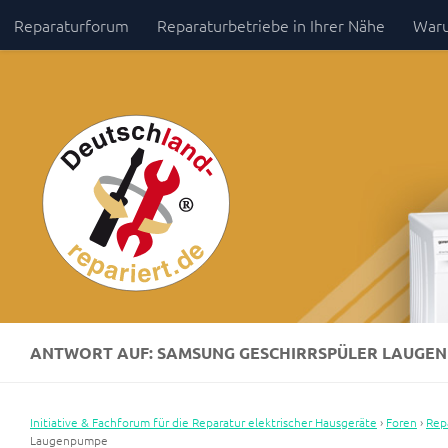
Reparaturforum
Reparaturbetriebe in Ihrer Nähe
Waru
Zum Inhalt springen
Impressum / Datenschutz
ANTWORT AUF: SAMSUNG GESCHIRRSPÜLER LAUGE
Initiative & Fachforum für die Reparatur elektrischer Hausgeräte
›
Foren
›
Rep
Laugenpumpe