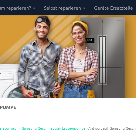
m reparieren?
Selbst reparieren
Geräte Ersatzteile
NPUMPE
araturforum
›
Samsung Geschirrspüler Laugenpumpe
›
Antwort auf: Samsung Geschi