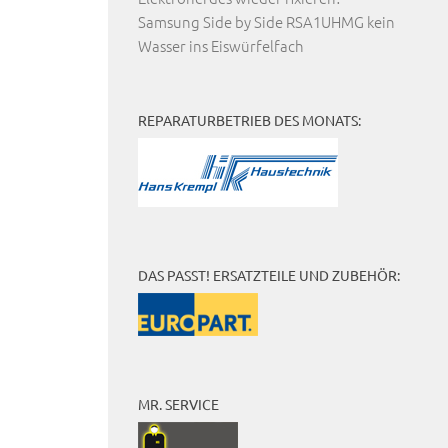
Samsung Side by Side RSA1UHMG kein
Wasser ins Eiswürfelfach
REPARATURBETRIEB DES MONATS:
DAS PASST! ERSATZTEILE UND ZUBEHÖR:
MR. SERVICE