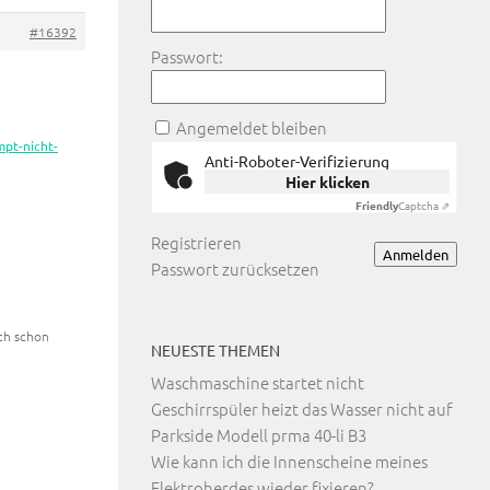
#16392
Passwort:
Angemeldet bleiben
mpt-nicht-
Anti-Roboter-Verifizierung
Hier klicken
Friendly
Captcha ⇗
Registrieren
Anmelden
Passwort zurücksetzen
uch schon
NEUESTE THEMEN
Waschmaschine startet nicht
Geschirrspüler heizt das Wasser nicht auf
Parkside Modell prma 40-li B3
Wie kann ich die Innenscheine meines
Elektroherdes wieder fixieren?