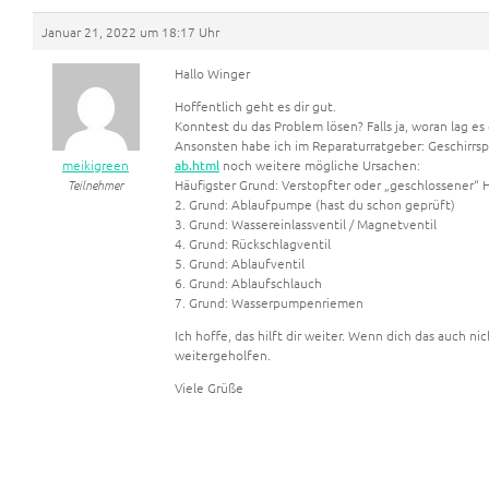
Januar 21, 2022 um 18:17 Uhr
Hallo Winger
Hoffentlich geht es dir gut.
Konntest du das Problem lösen? Falls ja, woran lag es
Ansonsten habe ich im Reparaturratgeber: Geschirrs
meikigreen
ab.html
noch weitere mögliche Ursachen:
Teilnehmer
Häufigster Grund: Verstopfter oder „geschlossener“ 
2. Grund: Ablaufpumpe (hast du schon geprüft)
3. Grund: Wassereinlassventil / Magnetventil
4. Grund: Rückschlagventil
5. Grund: Ablaufventil
6. Grund: Ablaufschlauch
7. Grund: Wasserpumpenriemen
Ich hoffe, das hilft dir weiter. Wenn dich das auch n
weitergeholfen.
Viele Grüße