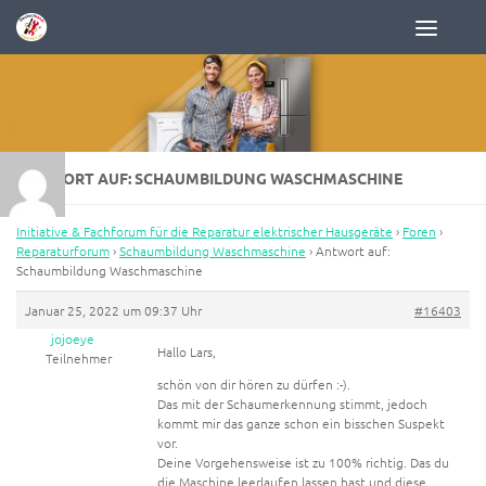
Zum Inhalt springen
ANTWORT AUF: SCHAUMBILDUNG WASCHMASCHINE
Initiative & Fachforum für die Reparatur elektrischer Hausgeräte
›
Foren
›
Reparaturforum
›
Schaumbildung Waschmaschine
›
Antwort auf:
Schaumbildung Waschmaschine
Januar 25, 2022 um 09:37 Uhr
#16403
jojoeye
Hallo Lars,
Teilnehmer
schön von dir hören zu dürfen :-).
Das mit der Schaumerkennung stimmt, jedoch
kommt mir das ganze schon ein bisschen Suspekt
vor.
Deine Vorgehensweise ist zu 100% richtig. Das du
die Maschine leerlaufen lassen hast und diese