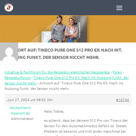
Zum Inhalt springen
ANTWORT AUF: TINECO PURE ONE S12 PRO EX: NACH INT.
NUTZUNG FUNKT. DER SENSOR NICCHT MEHR.
Initiative & Fachforum für die Reparatur elektrischer Hausgeräte
›
Foren
›
Reparaturforum
›
Tineco Pure One S12 Pro EX: Nach int. Nutzung funkt. der
Sensor niccht mehr.
›
Antwort auf: Tineco Pure One S12 Pro EX: Nach int.
Nutzung funkt. der Sensor niccht mehr.
Juni 27, 2024 um 08:02 Uhr
#16744
deutschland-
Hallo Tobias,
repariert.de
Administrator
es scheint, dass bei deinem S12 Pro von Tineco der
Sensor für den Automatikmodus defekt ist. Dieses
Problem ist bekannt und tritt leider manchmal bei