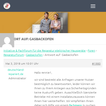
Zum Inhalt springen
ANTWORT AUF: GASBACKOFEN
Initiative & Fachforum für die Reparatur elektrischer Hausgeräte
›
Foren
›
Reparaturforum
›
Gasbackofen
›
Antwort auf: Gasbackofen
Mai 3, 2018 um 10:01 Uhr
#1980
deutschland-
Hallo rennie1,
repariert.de
Administrator
wir sind bestrebt alle Anfragen unserer Nutzer
bestmöglich zu beantworten, leider können wir
Ihnen zu Ihrem Anliegen aus Sicherheitsgründen
keine Auskunft geben. Ausschließlich lizenzierte
Betriebe mit einem Installateurausweis können
Ihnen hier weiterhelfen. Wir empfehlen Ihnen
daher sich Hilfe von einem
Fachmann
zu suchen,