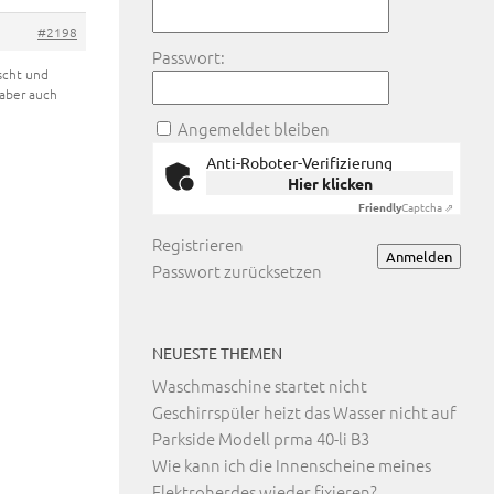
#2198
Passwort:
scht und
 aber auch
Angemeldet bleiben
Anti-Roboter-Verifizierung
Hier klicken
Friendly
Captcha ⇗
Registrieren
Anmelden
Passwort zurücksetzen
NEUESTE THEMEN
Waschmaschine startet nicht
Geschirrspüler heizt das Wasser nicht auf
Parkside Modell prma 40-li B3
Wie kann ich die Innenscheine meines
Elektroherdes wieder fixieren?