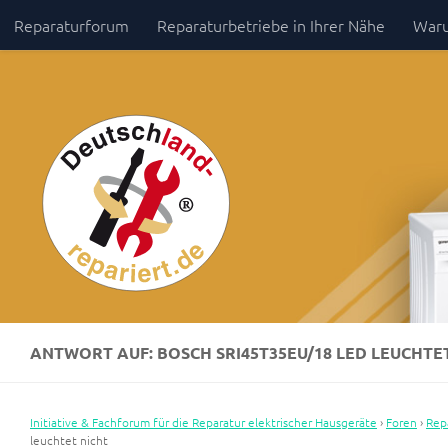
Reparaturforum
Reparaturbetriebe in Ihrer Nähe
Waru
Zum Inhalt springen
Impressum / Datenschutz
ANTWORT AUF: BOSCH SRI45T35EU/18 LED LEUCHTE
Initiative & Fachforum für die Reparatur elektrischer Hausgeräte
›
Foren
›
Rep
leuchtet nicht