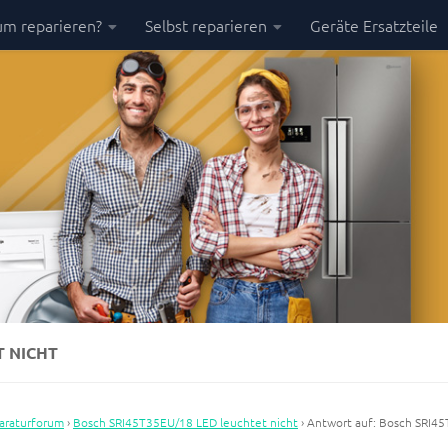
m reparieren?
Selbst reparieren
Geräte Ersatzteile
T NICHT
araturforum
›
Bosch SRI45T35EU/18 LED leuchtet nicht
›
Antwort auf: Bosch SRI4