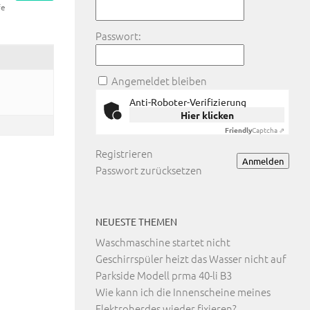
fe
Passwort:
Angemeldet bleiben
Anti-Roboter-Verifizierung
Hier klicken
Friendly
Captcha ⇗
Registrieren
Anmelden
Passwort zurücksetzen
NEUESTE THEMEN
Waschmaschine startet nicht
Geschirrspüler heizt das Wasser nicht auf
Parkside Modell prma 40-li B3
Wie kann ich die Innenscheine meines
Elektroherdes wieder fixieren?