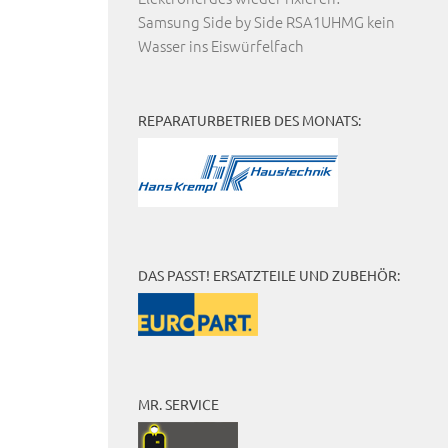
Samsung Side by Side RSA1UHMG kein
Wasser ins Eiswürfelfach
REPARATURBETRIEB DES MONATS:
DAS PASST! ERSATZTEILE UND ZUBEHÖR:
MR. SERVICE