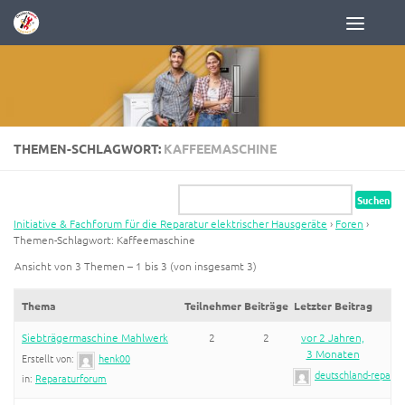
Zum Inhalt springen
THEMEN-SCHLAGWORT:
KAFFEEMASCHINE
Initiative & Fachforum für die Reparatur elektrischer Hausgeräte
›
Foren
›
Themen-Schlagwort: Kaffeemaschine
Ansicht von 3 Themen – 1 bis 3 (von insgesamt 3)
Thema
Teilnehmer
Beiträge
Letzter Beitrag
Siebträgermaschine Mahlwerk
2
2
vor 2 Jahren,
3 Monaten
Erstellt von:
henk00
deutschland-reparier
in:
Reparaturforum