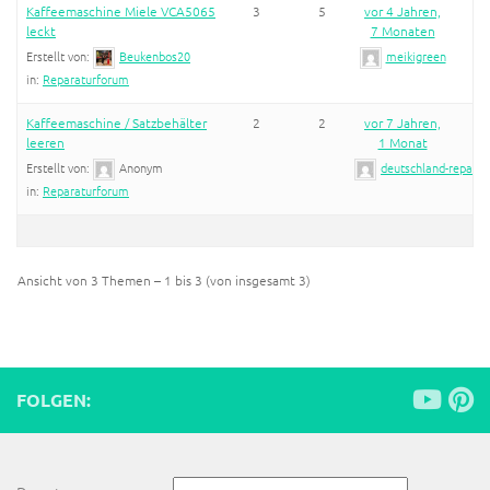
Kaffeemaschine Miele VCA5065
3
5
vor 4 Jahren,
leckt
7 Monaten
Erstellt von:
Beukenbos20
meikigreen
in:
Reparaturforum
Kaffeemaschine / Satzbehälter
2
2
vor 7 Jahren,
leeren
1 Monat
Erstellt von:
Anonym
deutschland-reparier
in:
Reparaturforum
Ansicht von 3 Themen – 1 bis 3 (von insgesamt 3)
FOLGEN: