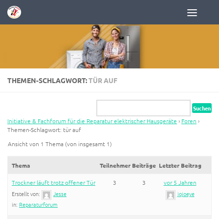
Zum Inhalt springen
THEMEN-SCHLAGWORT:
TÜR AUF
Initiative & Fachforum für die Reparatur elektrischer Hausgeräte
›
Foren
›
Themen-Schlagwort: tür auf
Ansicht von 1 Thema (von insgesamt 1)
Thema
Teilnehmer
Beiträge
Letzter Beitrag
Trockner läuft trotz offener Tür
3
3
vor 5 Jahren
Erstellt von:
Jesse
jojoeye
in:
Reparaturforum