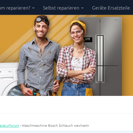
m reparieren?
Selbst reparieren
Geräte Ersatzteile
araturforum
›
Waschmaschine Bosch Schlauch wechseln