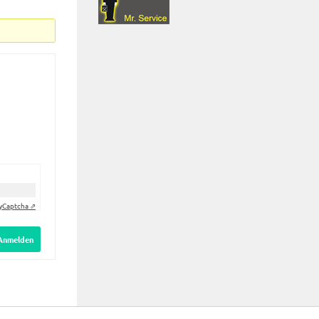
y
Captcha ⇗
Anmelden