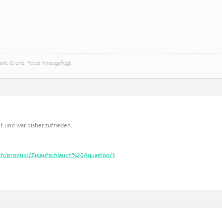
rt. Grund: Fotos hinzugefügt
lt und war bisher zufrieden.
arch/produkt/Zulaufschlauch%20Aquastop/1