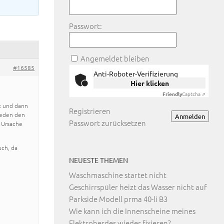
Passwort:
Angemeldet bleiben
#16585
Anti-Roboter-Verifizierung
Hier klicken
Friendly
Captcha ⇗
t und dann
Registrieren
ieden den
Anmelden
Passwort zurücksetzen
 Ursache
uch, da
NEUESTE THEMEN
Waschmaschine startet nicht
Geschirrspüler heizt das Wasser nicht auf
Parkside Modell prma 40-li B3
Wie kann ich die Innenscheine meines
Elektroherdes wieder fixieren?