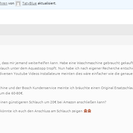
ahren
von
TatyBlue
aktualisiert.
, dass mir jemand weiterhelfen kann. Habe eine Waschmaschine gebraucht gekauf
Schlauch unter dem Aquastopp tropft. Nun habe ich nach eigener Recherche entsch
diversen Youtube Videos Installateure meinten dies wäre einfacher wie die genaue
ine und der Bosch Kundenservice meinte ich bräuchte einen Original Ersatzschla
 um die 60-80€.
 einen günstigeren Schlauch um 20€ bei Amazon anschließen kann?
, könnte ich euch den Anschluss am Schlauch zeigen