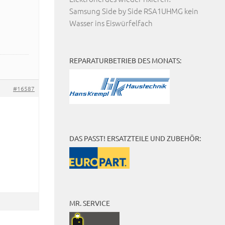
Samsung Side by Side RSA1UHMG kein
Wasser ins Eiswürfelfach
REPARATURBETRIEB DES MONATS:
#16587
DAS PASST! ERSATZTEILE UND ZUBEHÖR:
MR. SERVICE