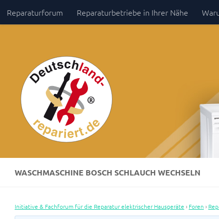
Reparaturforum
Reparaturbetriebe in Ihrer Nähe
Waru
Zum Inhalt springen
Impressum / Datenschutz
WASCHMASCHINE BOSCH SCHLAUCH WECHSELN
Initiative & Fachforum für die Reparatur elektrischer Hausgeräte
›
Foren
›
Rep