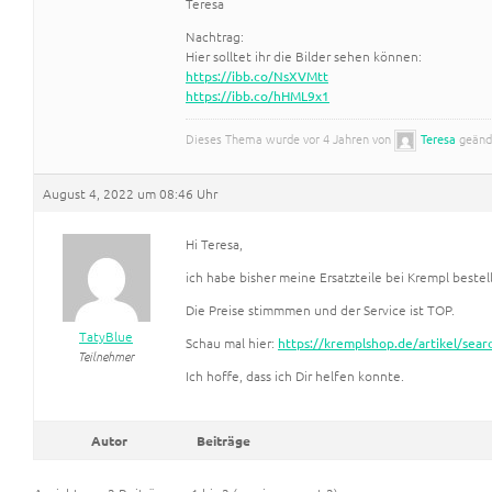
Teresa
Nachtrag:
Hier solltet ihr die Bilder sehen können:
https://ibb.co/NsXVMtt
https://ibb.co/hHML9x1
Dieses Thema wurde vor 4 Jahren von
Teresa
geände
August 4, 2022 um 08:46 Uhr
Hi Teresa,
ich habe bisher meine Ersatzteile bei Krempl bestel
Die Preise stimmmen und der Service ist TOP.
TatyBlue
Schau mal hier:
https://kremplshop.de/artikel/se
Teilnehmer
Ich hoffe, dass ich Dir helfen konnte.
Autor
Beiträge