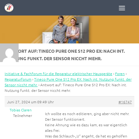
Zum Inhalt springen
ANTWORT AUF: TINECO PURE ONE S12 PRO EX: NACH INT.
NUTZUNG FUNKT. DER SENSOR NICCHT MEHR.
Initiative & Fachforum für die Reparatur elektrischer Hausgeräte
›
Foren
›
Reparaturforum
›
Tineco Pure One S12 Pro EX: Nach int. Nutzung funkt. der
Sensor niccht mehr.
›
Antwort auf: Tineco Pure One S12 Pro EX: Nach int.
Nutzung funkt. der Sensor niccht mehr.
Juni 27, 2024 um 09:49 Uhr
#16747
Tobias Claren
Ich wollte es noch editieren, ging aber nicht mehr.
Teilnehmer
Der Sensor funktioniert.
Keine Ahnung wie es dazu kam, es war eigentlich
alles frei.
Was das Schlauch-„U“ angeht, da hat es geholfen