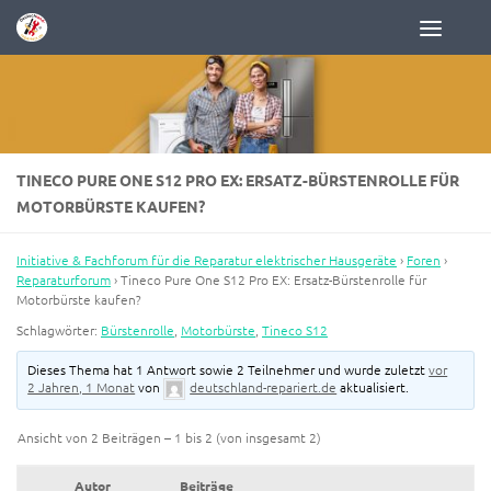
Zum Inhalt springen
TINECO PURE ONE S12 PRO EX: ERSATZ-BÜRSTENROLLE FÜR
MOTORBÜRSTE KAUFEN?
Initiative & Fachforum für die Reparatur elektrischer Hausgeräte
›
Foren
›
Reparaturforum
›
Tineco Pure One S12 Pro EX: Ersatz-Bürstenrolle für
Motorbürste kaufen?
Schlagwörter:
Bürstenrolle
,
Motorbürste
,
Tineco S12
Dieses Thema hat 1 Antwort sowie 2 Teilnehmer und wurde zuletzt
vor
2 Jahren, 1 Monat
von
deutschland-repariert.de
aktualisiert.
Ansicht von 2 Beiträgen – 1 bis 2 (von insgesamt 2)
Autor
Beiträge